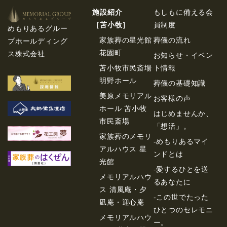
施設紹介
もしもに備える会
［苫⼩牧］
員制度
めもりあるグルー
家族葬の星光館
葬儀の流れ
プホールディング
花園町
ス株式会社
お知らせ・イベン
苫小牧市民斎場
ト情報
明野ホール
葬儀の基礎知識
美原メモリアル
お客様の声
ホール 苫小牧
はじめませんか、
市民斎場
「想活」。
家族葬のメモリ
-めもりあるマイ
アルハウス 星
ンドとは
光館
-愛するひとを送
メモリアルハウ
るあなたに
ス 清風庵・夕
-この世でたった
凪庵・迎心庵
ひとつのセレモニ
メモリアルハウ
ー。