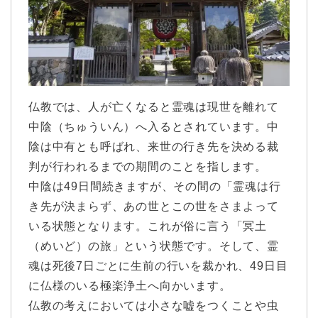
仏教では、人が亡くなると霊魂は現世を離れて
中陰（ちゅういん）へ入るとされています。中
陰は中有とも呼ばれ、来世の行き先を決める裁
判が行われるまでの期間のことを指します。
中陰は49日間続きますが、その間の「霊魂は行
き先が決まらず、あの世とこの世をさまよって
いる状態となります。これが俗に言う「冥土
（めいど）の旅」という状態です。そして、霊
魂は死後7日ごとに生前の行いを裁かれ、49日目
に仏様のいる極楽浄土へ向かいます。
仏教の考えにおいては小さな嘘をつくことや虫