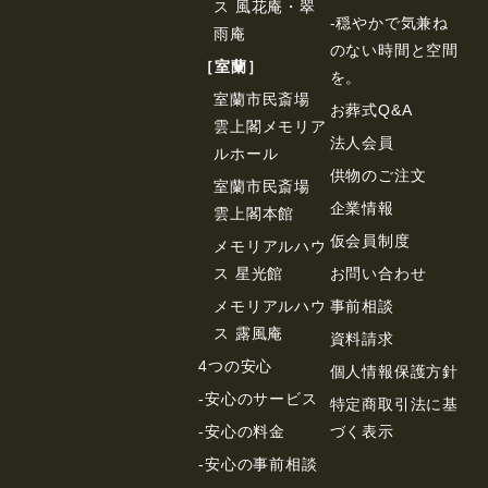
ス 風花庵・翠
-穏やかで気兼ね
雨庵
のない時間と空間
［室蘭］
を。
室蘭市民斎場
お葬式Q&A
雲上閣メモリア
法⼈会員
ルホール
供物のご注⽂
室蘭市民斎場
企業情報
雲上閣本館
仮会員制度
メモリアルハウ
ス 星光館
お問い合わせ
メモリアルハウ
事前相談
ス 露風庵
資料請求
4つの安心
個⼈情報保護⽅針
-安心のサービス
特定商取引法に基
-安心の料金
づく表⽰
-安心の事前相談