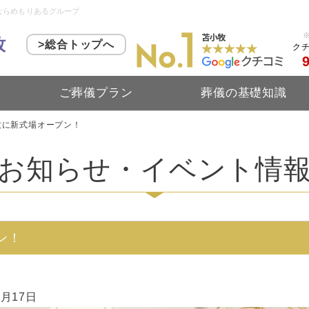
ならめもりあるグループ
牧
>総合トップへ
ク
ご葬儀プラン
葬儀の基礎知識
小牧に新式場オープン！
お知らせ・イベント情
ン！
7月17日