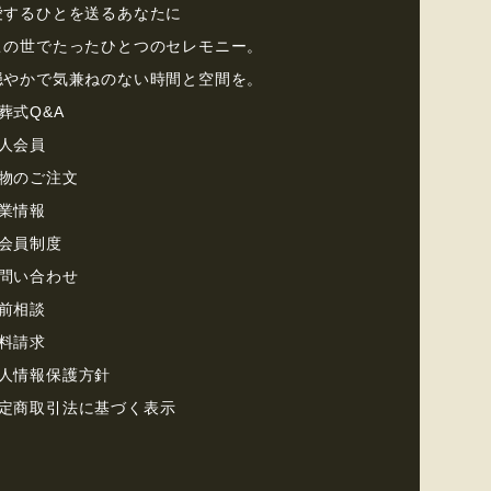
愛するひとを送るあなたに
この世でたったひとつのセレモニー。
穏やかで気兼ねのない時間と空間を。
葬式Q&A
⼈会員
物のご注⽂
業情報
会員制度
問い合わせ
前相談
料請求
⼈情報保護⽅針
定商取引法に基づく表⽰