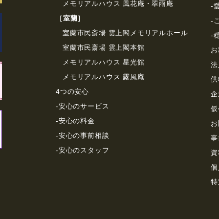
メモリアルハウス 風花庵・翠雨庵
-
［室蘭］
-
室蘭市民斎場 雲上閣メモリアルホール
-
室蘭市民斎場 雲上閣本館
お
メモリアルハウス 星光館
法
メモリアルハウス 露風庵
供
4つの安心
企
-安心のサービス
仮
-安心の料金
お
-安心の事前相談
事
-安心のスタッフ
資
個
特