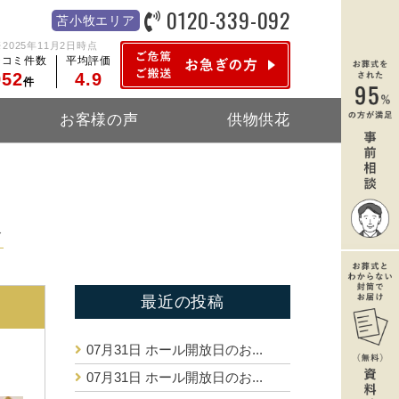
0120-339-092
苫小牧エリア
※2025年11月2日時点
チコミ件数
平均評価
952
4.9
件
お客様の声
供物供花
報
最近の投稿
07月31日
ホール開放日のお...
07月31日
ホール開放日のお...