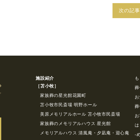
次の記事
施設紹介
も
［苫⼩牧］
葬
家族葬の星光館花園町
お
苫小牧市民斎場 明野ホール
葬
美原メモリアルホール 苫小牧市民斎場
お
家族葬のメモリアルハウス 星光館
は
メモリアルハウス 清風庵・夕凪庵・迎心庵
-