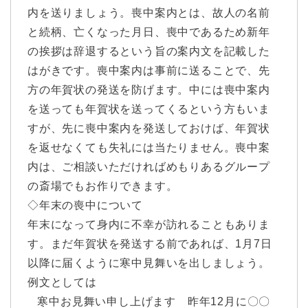
内を送りましょう。喪中案内とは、故人の名前
と続柄、亡くなった月日、喪中であるため新年
の挨拶は辞退するという旨の案内文を記載した
はがきです。喪中案内は事前に送ることで、先
方の年賀状の発送を防げます。中には喪中案内
を送っても年賀状を送ってくるという方もいま
すが、先に喪中案内を発送しておけば、年賀状
を返せなくても失礼には当たりません。喪中案
内は、ご相談いただければめもりあるグループ
の斎場でもお作りできます。
◇年末の喪中について
年末になって身内に不幸が訪れることもありま
す。まだ年賀状を発送する前であれば、1月7日
以降に届くように寒中見舞いを出しましょう。
例文としては
寒中お見舞い申し上げます 昨年12月に〇〇