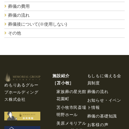
葬儀の費用
葬儀の流れ
葬儀後について(※使用しない)
その他
施設紹介
もしもに備える会
［苫⼩牧］
員制度
めもりあるグルー
家族葬の星光館
葬儀の流れ
プホールディング
花園町
ス株式会社
お知らせ・イベン
苫小牧市民斎場
ト情報
明野ホール
葬儀の基礎知識
美原メモリアル
お客様の声