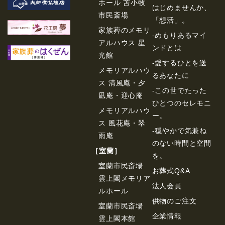
ホール 苫小牧
はじめませんか、
市民斎場
「想活」。
家族葬のメモリ
-めもりあるマイ
アルハウス 星
ンドとは
光館
-愛するひとを送
メモリアルハウ
るあなたに
ス 清風庵・夕
-この世でたった
凪庵・迎心庵
ひとつのセレモニ
メモリアルハウ
ー。
ス 風花庵・翠
-穏やかで気兼ね
雨庵
のない時間と空間
［室蘭］
を。
室蘭市民斎場
お葬式Q&A
雲上閣メモリア
法⼈会員
ルホール
供物のご注⽂
室蘭市民斎場
企業情報
雲上閣本館