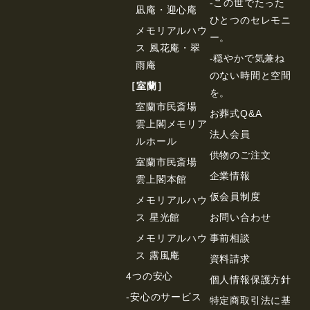
-この世でたった
凪庵・迎心庵
ひとつのセレモニ
メモリアルハウ
ー。
ス 風花庵・翠
-穏やかで気兼ね
雨庵
のない時間と空間
［室蘭］
を。
室蘭市民斎場
お葬式Q&A
雲上閣メモリア
法⼈会員
ルホール
供物のご注⽂
室蘭市民斎場
企業情報
雲上閣本館
仮会員制度
メモリアルハウ
ス 星光館
お問い合わせ
メモリアルハウ
事前相談
ス 露風庵
資料請求
4つの安心
個⼈情報保護⽅針
-安心のサービス
特定商取引法に基