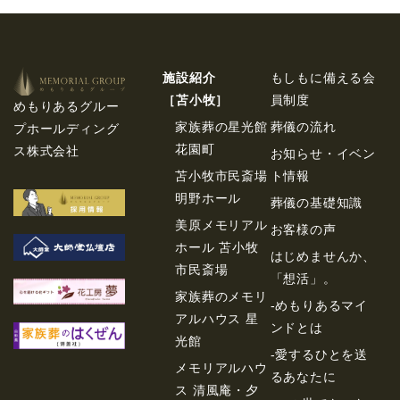
施設紹介
もしもに備える会
［苫⼩牧］
員制度
めもりあるグルー
家族葬の星光館
葬儀の流れ
プホールディング
花園町
ス株式会社
お知らせ・イベン
苫小牧市民斎場
ト情報
明野ホール
葬儀の基礎知識
美原メモリアル
お客様の声
ホール 苫小牧
はじめませんか、
市民斎場
「想活」。
家族葬のメモリ
-めもりあるマイ
アルハウス 星
ンドとは
光館
-愛するひとを送
メモリアルハウ
るあなたに
ス 清風庵・夕