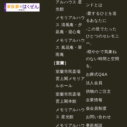
アルハウス 星
ンドとは
光館
-愛するひとを送
メモリアルハウ
るあなたに
ス 清風庵・夕
-この世でたった
凪庵・迎心庵
ひとつのセレモニ
メモリアルハウ
ー。
ス 風花庵・翠
-穏やかで気兼ね
雨庵
のない時間と空間
［室蘭］
を。
室蘭市民斎場
お葬式Q&A
雲上閣メモリア
法⼈会員
ルホール
供物のご注⽂
室蘭市民斎場
企業情報
雲上閣本館
仮会員制度
メモリアルハウ
ス 星光館
お問い合わせ
メモリアルハウ
事前相談