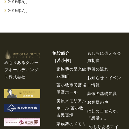
2016年5月
2015年7月
施設紹介
もしもに備える会
［苫⼩牧］
員制度
めもりあるグルー
家族葬の星光館
葬儀の流れ
プホールディング
花園町
ス株式会社
お知らせ・イベン
苫小牧市民斎場
ト情報
明野ホール
葬儀の基礎知識
美原メモリアル
お客様の声
ホール 苫小牧
はじめませんか、
市民斎場
「想活」。
家族葬のメモリ
-めもりあるマイ