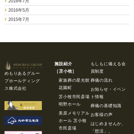
2016年7月
2016年5月
2015年7月
施設紹介
もしもに備える会
［苫⼩牧］
員制度
めもりあるグルー
家族葬の星光館
葬儀の流れ
プホールディング
花園町
ス株式会社
お知らせ・イベン
苫小牧市民斎場
ト情報
明野ホール
葬儀の基礎知識
美原メモリアル
お客様の声
ホール 苫小牧
はじめませんか、
市民斎場
「想活」。