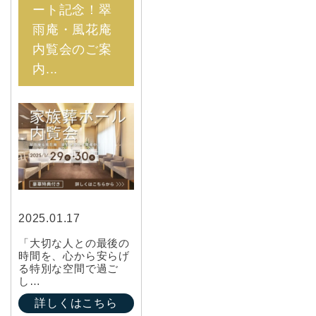
ート記念！翠
雨庵・風花庵
内覧会のご案
内...
2025.01.17
「大切な人との最後の
時間を、心から安らげ
る特別な空間で過ご
し…
詳しくはこちら