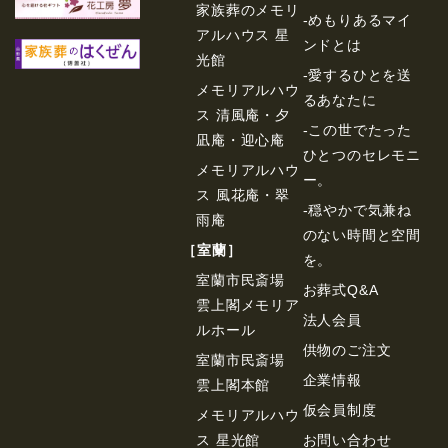
家族葬のメモリ
-めもりあるマイ
アルハウス 星
ンドとは
光館
-愛するひとを送
メモリアルハウ
るあなたに
ス 清風庵・夕
-この世でたった
凪庵・迎心庵
ひとつのセレモニ
メモリアルハウ
ー。
ス 風花庵・翠
-穏やかで気兼ね
雨庵
のない時間と空間
［室蘭］
を。
室蘭市民斎場
お葬式Q&A
雲上閣メモリア
法⼈会員
ルホール
供物のご注⽂
室蘭市民斎場
企業情報
雲上閣本館
仮会員制度
メモリアルハウ
ス 星光館
お問い合わせ