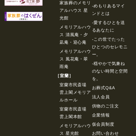
家族葬のメモリ
-めもりあるマイ
アルハウス 星
ンドとは
光館
-愛するひとを送
メモリアルハウ
るあなたに
ス 清風庵・夕
-この世でたった
凪庵・迎心庵
ひとつのセレモニ
メモリアルハウ
ー。
ス 風花庵・翠
-穏やかで気兼ね
雨庵
のない時間と空間
［室蘭］
を。
室蘭市民斎場
お葬式Q&A
雲上閣メモリア
法⼈会員
ルホール
供物のご注⽂
室蘭市民斎場
企業情報
雲上閣本館
仮会員制度
メモリアルハウ
ス 星光館
お問い合わせ