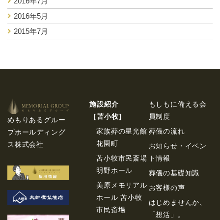
2016年7月
2016年5月
2015年7月
施設紹介
もしもに備える会
［苫⼩牧］
員制度
めもりあるグルー
家族葬の星光館
葬儀の流れ
プホールディング
花園町
ス株式会社
お知らせ・イベン
苫小牧市民斎場
ト情報
明野ホール
葬儀の基礎知識
美原メモリアル
お客様の声
ホール 苫小牧
はじめませんか、
市民斎場
「想活」。