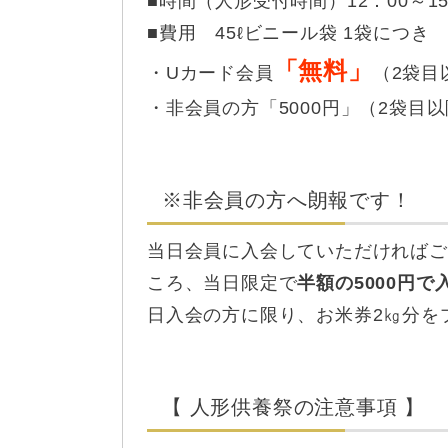
■時間（人形受付時間）12：00～15
■費用 45ℓビニール袋 1袋につき
「無料」
・Uカード会員
（2袋目
・非会員の方「5000円」（2袋目以
※非会員の方へ朗報です！
当日会員に入会していただければご
ころ、当日限定で
半額の5000円
日入会の方に限り、お米券2㎏分を
【 人形供養祭の注意事項 】