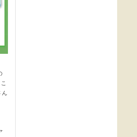
の
るこ
さん
ア