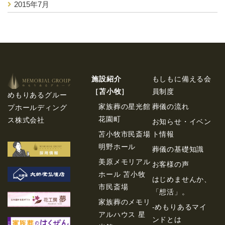
2015年7月
施設紹介
もしもに備える会
［苫⼩牧］
員制度
めもりあるグルー
家族葬の星光館
葬儀の流れ
プホールディング
花園町
ス株式会社
お知らせ・イベン
苫小牧市民斎場
ト情報
明野ホール
葬儀の基礎知識
美原メモリアル
お客様の声
ホール 苫小牧
はじめませんか、
市民斎場
「想活」。
家族葬のメモリ
-めもりあるマイ
アルハウス 星
ンドとは