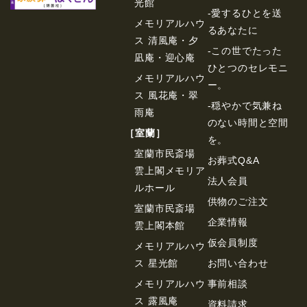
光館
-愛するひとを送
メモリアルハウ
るあなたに
ス 清風庵・夕
-この世でたった
凪庵・迎心庵
ひとつのセレモニ
メモリアルハウ
ー。
ス 風花庵・翠
-穏やかで気兼ね
雨庵
のない時間と空間
［室蘭］
を。
室蘭市民斎場
お葬式Q&A
雲上閣メモリア
法⼈会員
ルホール
供物のご注⽂
室蘭市民斎場
企業情報
雲上閣本館
仮会員制度
メモリアルハウ
ス 星光館
お問い合わせ
メモリアルハウ
事前相談
ス 露風庵
資料請求