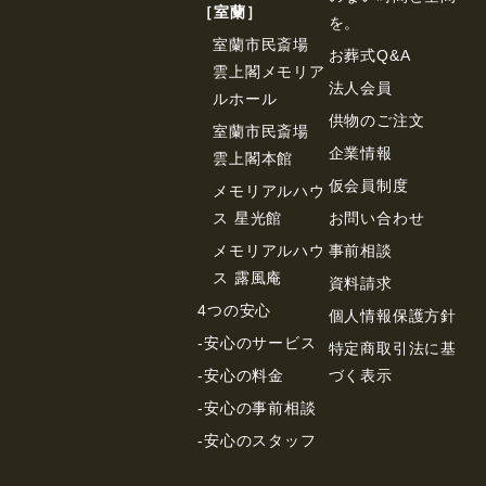
［室蘭］
を。
室蘭市民斎場
お葬式Q&A
雲上閣メモリア
法⼈会員
ルホール
供物のご注⽂
室蘭市民斎場
企業情報
雲上閣本館
仮会員制度
メモリアルハウ
ス 星光館
お問い合わせ
メモリアルハウ
事前相談
ス 露風庵
資料請求
4つの安心
個⼈情報保護⽅針
-安心のサービス
特定商取引法に基
-安心の料金
づく表⽰
-安心の事前相談
-安心のスタッフ