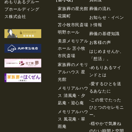
めもりあるグルー
家族葬の星光館
葬儀の流れ
プホールディング
花園町
ス株式会社
お知らせ・イベン
苫小牧市民斎場
ト情報
明野ホール
葬儀の基礎知識
美原メモリアル
お客様の声
ホール 苫小牧
はじめませんか、
市民斎場
「想活」。
家族葬のメモリ
-めもりあるマイ
アルハウス 星
ンドとは
光館
-愛するひとを送
メモリアルハウ
るあなたに
ス 清風庵・夕
-この世でたった
凪庵・迎心庵
ひとつのセレモニ
メモリアルハウ
ー。
ス 風花庵・翠
-穏やかで気兼ね
雨庵
のない時間と空間