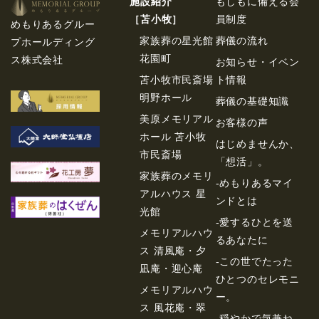
施設紹介
もしもに備える会
［苫⼩牧］
員制度
めもりあるグルー
家族葬の星光館
葬儀の流れ
プホールディング
花園町
ス株式会社
お知らせ・イベン
苫小牧市民斎場
ト情報
明野ホール
葬儀の基礎知識
美原メモリアル
お客様の声
ホール 苫小牧
はじめませんか、
市民斎場
「想活」。
家族葬のメモリ
-めもりあるマイ
アルハウス 星
ンドとは
光館
-愛するひとを送
メモリアルハウ
るあなたに
ス 清風庵・夕
-この世でたった
凪庵・迎心庵
ひとつのセレモニ
メモリアルハウ
ー。
ス 風花庵・翠
-穏やかで気兼ね