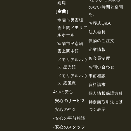
雨庵
のない時間と空間
［室蘭］
を。
室蘭市民斎場
お葬式Q&A
雲上閣メモリア
法⼈会員
ルホール
供物のご注⽂
室蘭市民斎場
企業情報
雲上閣本館
仮会員制度
メモリアルハウ
ス 星光館
お問い合わせ
メモリアルハウ
事前相談
ス 露風庵
資料請求
4つの安心
個⼈情報保護⽅針
-安心のサービス
特定商取引法に基
-安心の料金
づく表⽰
-安心の事前相談
-安心のスタッフ