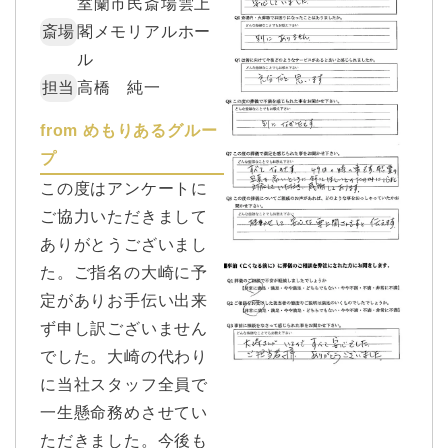
室蘭市民斎場雲上
斎場
閣メモリアルホー
ル
担当
高橋 純一
from めもりあるグルー
プ
この度はアンケートに
ご協力いただきまして
ありがとうございまし
た。ご指名の大崎に予
定がありお手伝い出来
ず申し訳ございません
でした。大崎の代わり
に当社スタッフ全員で
一生懸命務めさせてい
ただきました。今後も