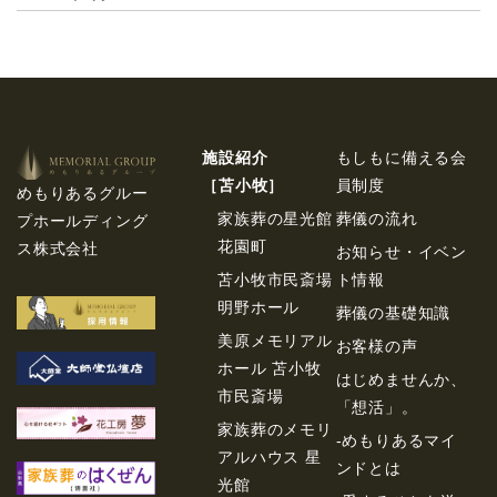
施設紹介
もしもに備える会
［苫⼩牧］
員制度
めもりあるグルー
家族葬の星光館
葬儀の流れ
プホールディング
花園町
ス株式会社
お知らせ・イベン
苫小牧市民斎場
ト情報
明野ホール
葬儀の基礎知識
美原メモリアル
お客様の声
ホール 苫小牧
はじめませんか、
市民斎場
「想活」。
家族葬のメモリ
-めもりあるマイ
アルハウス 星
ンドとは
光館