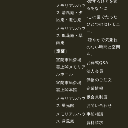
-愛するひとを送
メモリアルハウ
るあなたに
ス 清風庵・夕
-この世でたった
凪庵・迎心庵
ひとつのセレモニ
メモリアルハウ
ー。
ス 風花庵・翠
-穏やかで気兼ね
雨庵
のない時間と空間
［室蘭］
を。
室蘭市民斎場
お葬式Q&A
雲上閣メモリア
法⼈会員
ルホール
供物のご注⽂
室蘭市民斎場
企業情報
雲上閣本館
仮会員制度
メモリアルハウ
ス 星光館
お問い合わせ
メモリアルハウ
事前相談
ス 露風庵
資料請求