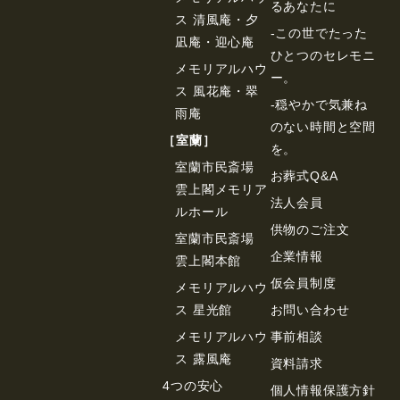
るあなたに
ス 清風庵・夕
-この世でたった
凪庵・迎心庵
ひとつのセレモニ
メモリアルハウ
ー。
ス 風花庵・翠
-穏やかで気兼ね
雨庵
のない時間と空間
［室蘭］
を。
室蘭市民斎場
お葬式Q&A
雲上閣メモリア
法⼈会員
ルホール
供物のご注⽂
室蘭市民斎場
企業情報
雲上閣本館
仮会員制度
メモリアルハウ
ス 星光館
お問い合わせ
メモリアルハウ
事前相談
ス 露風庵
資料請求
4つの安心
個⼈情報保護⽅針