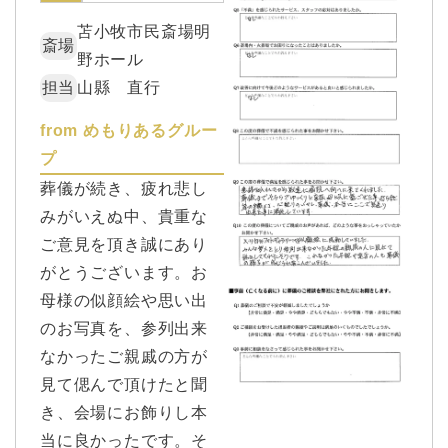
苫小牧市民斎場明
斎場
野ホール
担当
山縣 直行
from めもりあるグルー
プ
葬儀が続き、疲れ悲し
みがいえぬ中、貴重な
ご意見を頂き誠にあり
がとうございます。お
母様の似顔絵や思い出
のお写真を、参列出来
なかったご親戚の方が
見て偲んで頂けたと聞
き、会場にお飾りし本
当に良かったです。そ