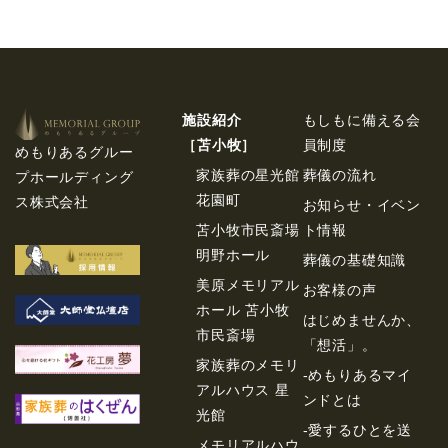
施設紹介
もしもに備える会
［苫⼩牧］
員制度
めもりあるグルー
家族葬の星光館
葬儀の流れ
プホールディング
花園町
ス株式会社
お知らせ・イベン
苫小牧市民斎場
ト情報
明野ホール
葬儀の基礎知識
美原メモリアル
お客様の声
ホール 苫小牧
はじめませんか、
市民斎場
「想活」。
家族葬のメモリ
-めもりあるマイ
アルハウス 星
ンドとは
光館
-愛するひとを送
メモリアルハウ