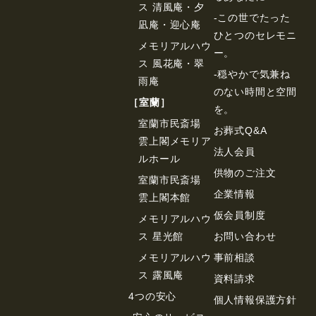
ス 清風庵・夕
-この世でたった
凪庵・迎心庵
ひとつのセレモニ
メモリアルハウ
ー。
ス 風花庵・翠
-穏やかで気兼ね
雨庵
のない時間と空間
［室蘭］
を。
室蘭市民斎場
お葬式Q&A
雲上閣メモリア
法⼈会員
ルホール
供物のご注⽂
室蘭市民斎場
企業情報
雲上閣本館
仮会員制度
メモリアルハウ
ス 星光館
お問い合わせ
メモリアルハウ
事前相談
ス 露風庵
資料請求
4つの安心
個⼈情報保護⽅針