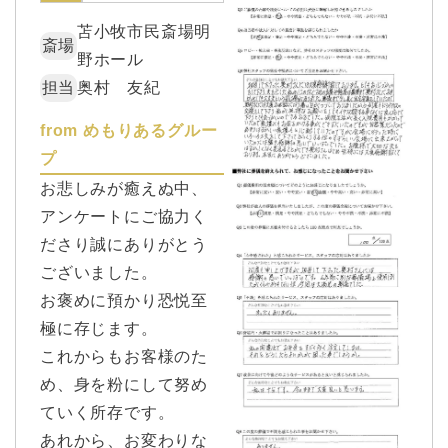
苫小牧市民斎場明
斎場
野ホール
担当
奥村 友紀
from めもりあるグルー
プ
お悲しみが癒えぬ中、
アンケートにご協力く
ださり誠にありがとう
ございました。
お褒めに預かり恐悦至
極に存じます。
これからもお客様のた
め、身を粉にして努め
ていく所存です。
あれから、お変わりな