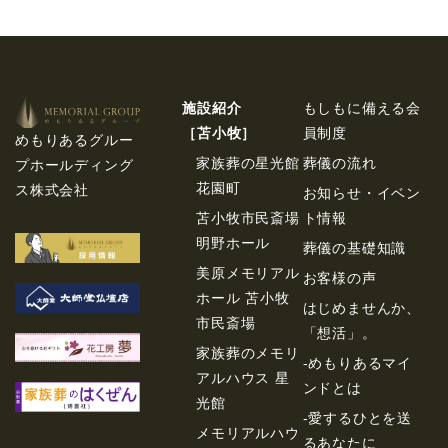
施設紹介
もしもに備える会
［苫⼩牧］
員制度
めもりあるグルー
家族葬の星光館
葬儀の流れ
プホールディング
花園町
ス株式会社
お知らせ・イベン
苫小牧市民斎場
ト情報
明野ホール
葬儀の基礎知識
美原メモリアル
お客様の声
ホール 苫小牧
はじめませんか、
市民斎場
「想活」。
家族葬のメモリ
-めもりあるマイ
アルハウス 星
ンドとは
光館
-愛するひとを送
メモリアルハウ
るあなたに