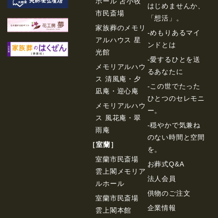
ホール 苫小牧
はじめませんか、
市民斎場
「想活」。
家族葬のメモリ
-めもりあるマイ
アルハウス 星
ンドとは
光館
-愛するひとを送
メモリアルハウ
るあなたに
ス 清風庵・夕
-この世でたった
凪庵・迎心庵
ひとつのセレモニ
メモリアルハウ
ー。
ス 風花庵・翠
-穏やかで気兼ね
雨庵
のない時間と空間
［室蘭］
を。
室蘭市民斎場
お葬式Q&A
雲上閣メモリア
法⼈会員
ルホール
供物のご注⽂
室蘭市民斎場
企業情報
雲上閣本館