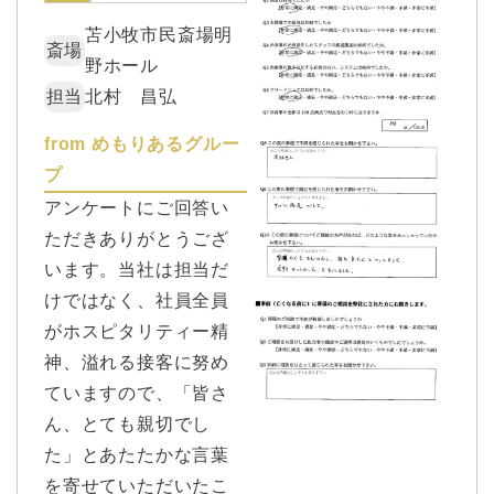
苫小牧市民斎場明
斎場
野ホール
担当
北村 昌弘
from めもりあるグルー
プ
アンケートにご回答い
ただきありがとうござ
います。当社は担当だ
けではなく、社員全員
がホスピタリティー精
神、溢れる接客に努め
ていますので、「皆さ
ん、とても親切でし
た」とあたたかな言葉
を寄せていただいたこ