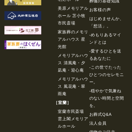
葬儀の基礎知識
美原メモリアル
お客様の声
ホール 苫小牧
はじめませんか、
市民斎場
「想活」。
家族葬のメモリ
-めもりあるマイ
アルハウス 星
ンドとは
光館
-愛するひとを送
メモリアルハウ
るあなたに
ス 清風庵・夕
-この世でたった
凪庵・迎心庵
ひとつのセレモニ
メモリアルハウ
ー。
ス 風花庵・翠
-穏やかで気兼ね
雨庵
のない時間と空間
［室蘭］
を。
室蘭市民斎場
お葬式Q&A
雲上閣メモリア
法⼈会員
ルホール
供物のご注⽂