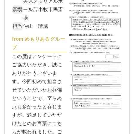
美原メモリアルホ
斎場
ール苫小牧市民斎
場
担当
仲山 瑠威
from めもりあるグルー
プ
この度はアンケートに
ご協力いただき、誠に
ありがとうございま
す。今回初めて担当さ
せていただいたお葬儀
ということで、至らぬ
点も多かったと存じま
すが、満足していただ
けたとのお言葉にこち
らが救われました。ご