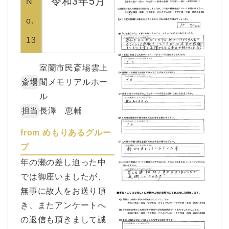
令和3年5月
N
o.
13
室蘭市民斎場雲上
斎場
閣メモリアルホー
ル
担当
長澤 恵輔
from めもりあるグルー
プ
年の瀬の差し迫った中
では御座いましたが、
無事に故人をお送り頂
き、またアンケートへ
の返信も頂きまして誠