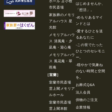
ホール 苫小牧
はじめませんか、
市民斎場
「想活」。
家族葬のメモリ
-めもりあるマイ
アルハウス 星
ンドとは
光館
-愛するひとを送
メモリアルハウ
るあなたに
ス 清風庵・夕
-この世でたった
凪庵・迎心庵
ひとつのセレモニ
メモリアルハウ
ー。
ス 風花庵・翠
-穏やかで気兼ね
雨庵
のない時間と空間
［室蘭］
を。
室蘭市民斎場
お葬式Q&A
雲上閣メモリア
法⼈会員
ルホール
供物のご注⽂
室蘭市民斎場
企業情報
雲上閣本館