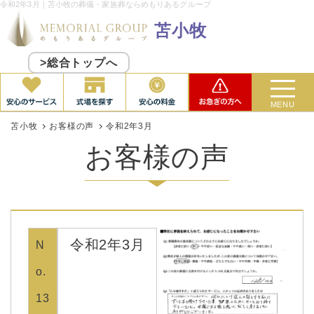
令和2年3月｜苫小牧の葬儀・家族葬ならめもりあるグループ
苫小牧
>総合トップへ
MENU
苫小牧
お客様の声
令和2年3月
お客様の声
令和2年3月
N
o.
13