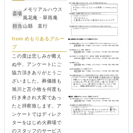
メモリアルハウス
斎場
⾵花庵・翠⾬庵
担当
山縣 直行
from めもりあるグルー
プ
この度は悲しみが癒え
ぬ中、アンケートにご
協力頂きありがとうご
ざいました。葬儀後も
旭川と苫小牧を何度も
行き来され大変であっ
たと拝察致します。ア
ンケートではディレク
ターをはじめ火葬場で
のスタッフのサービス