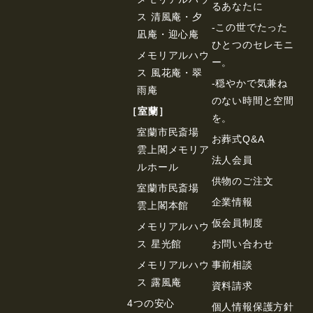
るあなたに
ス 清風庵・夕
-この世でたった
凪庵・迎心庵
ひとつのセレモニ
メモリアルハウ
ー。
ス 風花庵・翠
-穏やかで気兼ね
雨庵
のない時間と空間
［室蘭］
を。
室蘭市民斎場
お葬式Q&A
雲上閣メモリア
法⼈会員
ルホール
供物のご注⽂
室蘭市民斎場
企業情報
雲上閣本館
仮会員制度
メモリアルハウ
ス 星光館
お問い合わせ
メモリアルハウ
事前相談
ス 露風庵
資料請求
4つの安心
個⼈情報保護⽅針