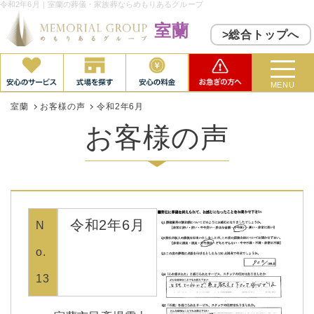
令和2年6月｜室蘭の葬儀・家族葬ならめもりあるグループ
室蘭
>総合トップへ
MENU
室蘭
お客様の声
令和2年6月
お客様の声
令和2年6月
N
o.
13