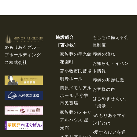
施設紹介
もしもに備える会
［苫⼩牧］
員制度
めもりあるグルー
家族葬の星光館
葬儀の流れ
プホールディング
花園町
ス株式会社
お知らせ・イベン
苫小牧市民斎場
ト情報
明野ホール
葬儀の基礎知識
美原メモリアル
お客様の声
ホール 苫小牧
はじめませんか、
市民斎場
「想活」。
家族葬のメモリ
-めもりあるマイ
アルハウス 星
ンドとは
光館
-愛するひとを送
メモリアルハウ