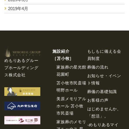
2019年4月
施設紹介
もしもに備える会
［苫⼩牧］
員制度
めもりあるグルー
家族葬の星光館
葬儀の流れ
プホールディング
花園町
ス株式会社
お知らせ・イベン
苫小牧市民斎場
ト情報
明野ホール
葬儀の基礎知識
美原メモリアル
お客様の声
ホール 苫小牧
はじめませんか、
市民斎場
「想活」。
家族葬のメモリ
-めもりあるマイ
アルハウス 星