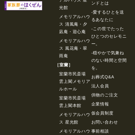
ンドとは
光館
-愛するひとを送
メモリアルハウ
るあなたに
ス 清風庵・夕
-この世でたった
凪庵・迎心庵
ひとつのセレモニ
メモリアルハウ
ー。
ス 風花庵・翠
-穏やかで気兼ね
雨庵
のない時間と空間
［室蘭］
を。
室蘭市民斎場
お葬式Q&A
雲上閣メモリア
法⼈会員
ルホール
供物のご注⽂
室蘭市民斎場
企業情報
雲上閣本館
仮会員制度
メモリアルハウ
ス 星光館
お問い合わせ
メモリアルハウ
事前相談