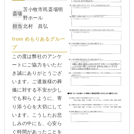
苫小牧市民斎場明
斎場
野ホール
担当
北村 昌弘
from めもりあるグルー
プ
この度は弊社のアンケ
ートにご協力をいただ
き誠にありがとうござ
います。ご遺族様の葬
儀に対する不安が少し
でも和らぐように、寄
り添う心を大切にして
います。こうしたお悲
しみの中にも、心安ら
ぐ時間があったことを