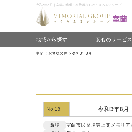
令和3年8月｜室蘭の葬儀・家族葬ならめもりあるグループ
室蘭
地域から探す
安心のサービ
室蘭
お客様の声
令和3年8月
令和3年8月
No.13
斎場
室蘭市民斎場雲上閣メモリア