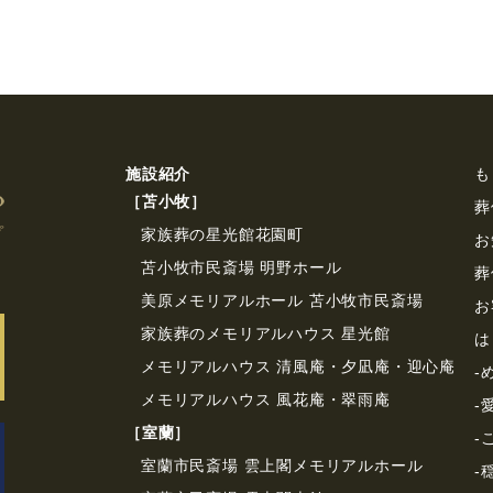
施設紹介
も
［苫⼩牧］
葬
家族葬の星光館花園町
お
苫小牧市民斎場 明野ホール
葬
美原メモリアルホール 苫小牧市民斎場
お
家族葬のメモリアルハウス 星光館
は
メモリアルハウス 清風庵・夕凪庵・迎心庵
-
メモリアルハウス 風花庵・翠雨庵
-
［室蘭］
-
室蘭市民斎場 雲上閣メモリアルホール
-