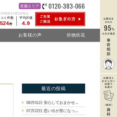
0120-383-066
室蘭エリア
※2025年11月2日時点
チコミ件数
平均評価
,524
4.9
件
お客様の声
供物供花
最近の投稿
08月01日
安心しておまかせ...
07月22日
思い出が形になっ...