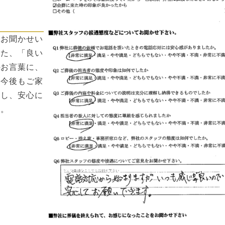
見お聞かせい
また、「良い
のお言葉に、
。今後もご家
きし、安心に
す。